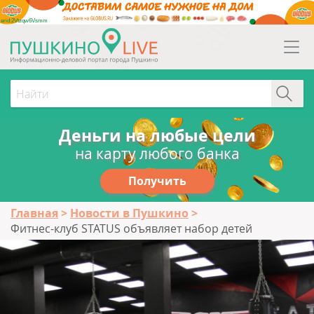
erid:2Vtzqw6Vsmm
Деньги на любые цели
на карту любого банка
Получить
Главная
Новости в Пушкино
Фитнес-клуб STATUS объявляет набор детей