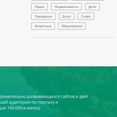
Право
Недвижимость
Дети
Праздники
Досуг
Спорт
Животные
Образование
стремительно развивающихся сайтов и даёт
шей аудитории по порталу и
ше 160 000 в месяц!