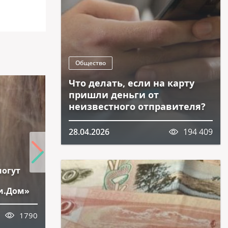
Общество
Что делать, если на карту
пришли деньги от
неизвестного отправителя?
28.04.2026
194 409
Жителям Подмосковья
могут
разъяснили порядок
перерасчета платы за
и.Дом»
коммунальные услуги
1790
03.04.2026
2084