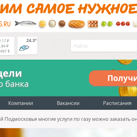
24.3°
.17 ₽
.84 ₽
4997 $
цели
Получ
о банка
Компании
Вакансии
Расписания
ей Подмосковья многие услуги по газу можно заказать о