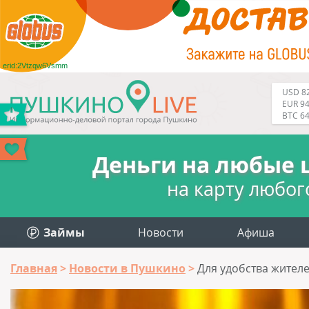
erid:2Vtzqw6Vsmm
USD 82
EUR 94
BTC 6
Деньги на любые 
на карту любог
Займы
Новости
Афиша
Главная
Новости в Пушкино
Для удобства жител