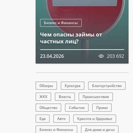
Бизнес и Финансы
Чем опасны займы от
частных лиц?
23.04.2026
203 692
Обзоры
Культура
Благоустройство
ЖКХ
Власть
Происшествия
Общество
События
Промо
Еда
Авто
Красота и Здоровье
Бизнес и Финансы
Для дома и дачи