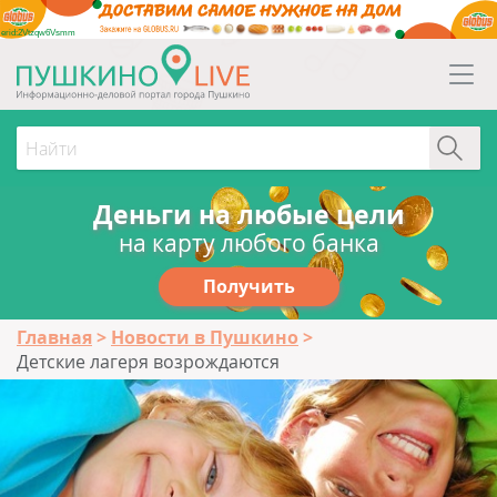
erid:2Vtzqw6Vsmm
Деньги на любые цели
на карту любого банка
Получить
Главная
Новости в Пушкино
Детские лагеря возрождаются