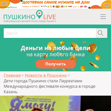
erid:2Vtzqw6Vsmm
Деньги на любые цели
на карту любого банка
Получить
Главная
Новости в Пушкино
Дети города Пушкино стали Лауреатами
Международного фестиваля-конкурса в городе
Казань