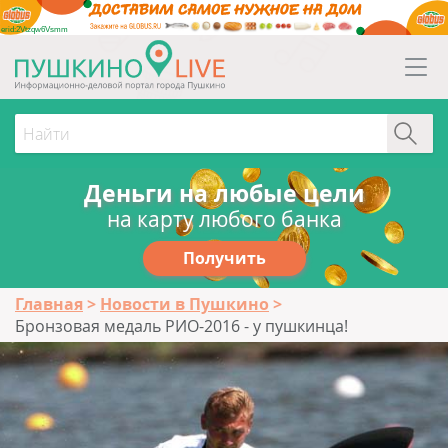
erid:2Vtzqw6Vsmm
Деньги на любые цели
на карту любого банка
Получить
Главная
Новости в Пушкино
Бронзовая медаль РИО-2016 - у пушкинца!