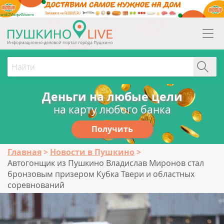
erid:2Vtzqw6Vsmm
Деньги на любые цели
на карту любого банка
Получить
Главная
Новости в Пушкино
Автогонщик из Пушкино Владислав Миронов стал
бронзовым призером Кубка Твери и областных
соревнований