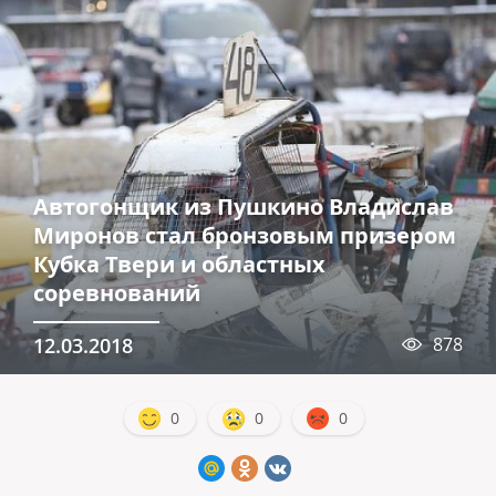
Автогонщик из Пушкино Владислав
Миронов стал бронзовым призером
Кубка Твери и областных
соревнований
12.03.2018
878
0
0
0