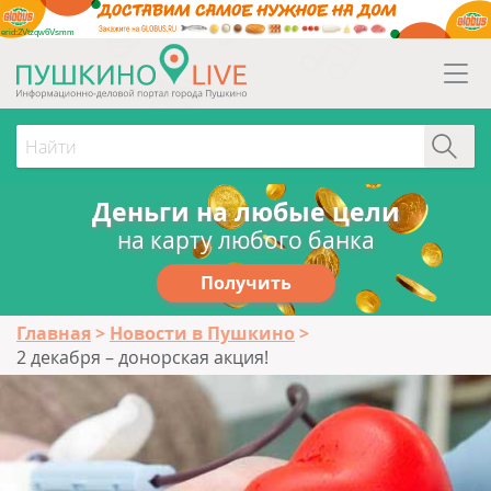
erid:2Vtzqw6Vsmm
Деньги на любые цели
на карту любого банка
Получить
Главная
Новости в Пушкино
2 декабря – донорская акция!