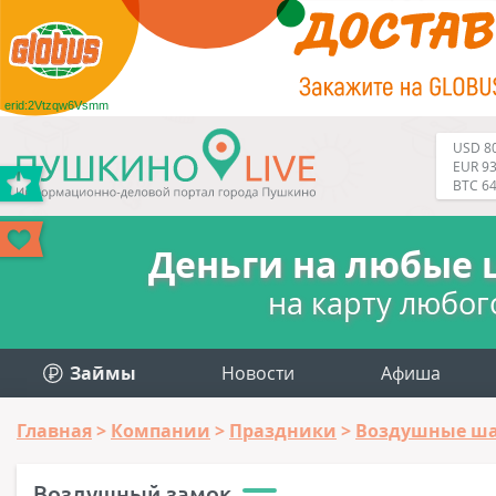
erid:2Vtzqw6Vsmm
USD 80
EUR 93
BTC 6
Деньги на любые 
на карту любог
Займы
Новости
Афиша
Главная
Компании
Праздники
Воздушные ш
Воздушный замок