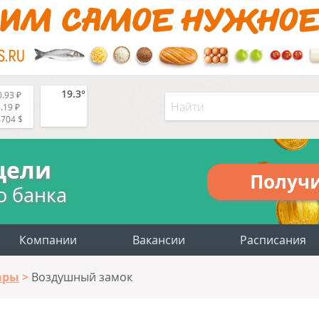
19.3°
.93 ₽
.19 ₽
4704 $
цели
Получ
о банка
Компании
Вакансии
Расписания
ары
Воздушный замок