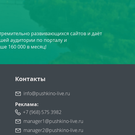
стремительно развивающихся сайтов и даёт
шей аудитории по порталу и
ше 160 000 в месяц!
Контакты
info@pushkino-live.ru
Реклама:
+7 (968) 575 3982
manager1@pushkino-live.ru
manager2@pushkino-live.ru