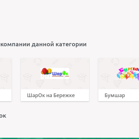
 компании данной категории
ШарОк на Бережке
Бумшар
ок