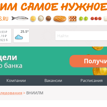
25.5°
.93 ₽
.19 ₽
4923 $
цели
Получ
о банка
Компании
Вакансии
Расписания
следования
ВНИИЛМ