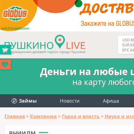
erid:2Vtzqw6Vsmm
USD 80
EUR 93
BTC 6
Деньги на любые 
на карту любог
Займы
Новости
Афиша
Главная
Компании
Город и власть
Наука и ис
ВНИИЛМ