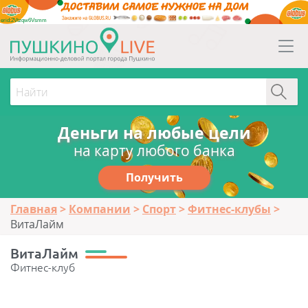
erid:2Vtzqw6Vsmm
Деньги на любые цели
на карту любого банка
Получить
Главная
Компании
Спорт
Фитнес-клубы
ВитаЛайм
ВитаЛайм
Фитнес-клуб