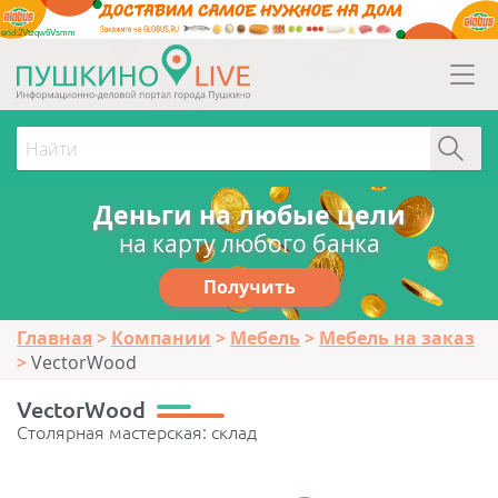
erid:2Vtzqw6Vsmm
Деньги на любые цели
на карту любого банка
Получить
Главная
Компании
Мебель
Мебель на заказ
VectorWood
VectorWood
Столярная мастерская: склад