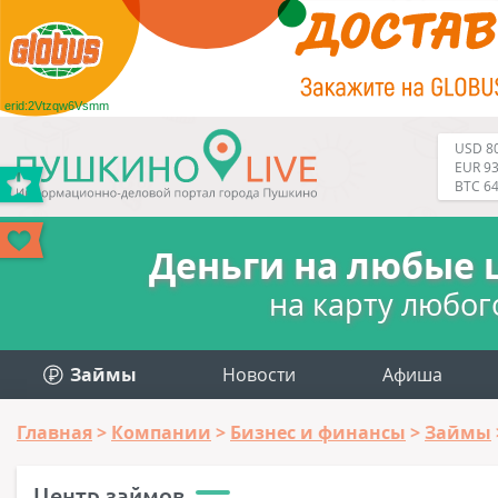
erid:2Vtzqw6Vsmm
USD 80
EUR 93
BTC 6
Деньги на любые 
на карту любог
Займы
Новости
Афиша
Главная
Компании
Бизнес и финансы
Займы
Центр займов