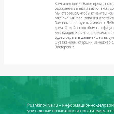
Компания ценит Ваше время, поэт
одобрения заявки и заключения до
Мы стараемся, чтобы клиентам ко
заключения, пользования и закрыт
Вам помочь в нужный момент. Дейс
дома, Онлайн-способом на официа
Благодарим Вас, что поделились с
Будем рады и в дальнейшем выручи
С уважением, старший менеджер с
Викторовна.
Pushkino-live.ru – информационно-делово
уникальные возможности посетителям в по