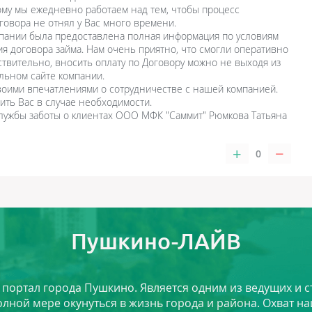
ому мы ежедневно работаем над тем, чтобы процесс
говора не отнял у Вас много времени.
мпании была предоставлена полная информация по условиям
ия договора займа. Нам очень приятно, что смогли оперативно
твительно, вносить оплату по Договору можно не выходя из
льном сайте компании.
воими впечатлениями о сотрудничестве с нашей компанией.
ть Вас в случае необходимости.
лужбы заботы о клиентах ООО МФК "Саммит" Рюмкова Татьяна
+
−
0
Пушкино-ЛАЙВ
й портал города Пушкино. Является одним из ведущих и 
лной мере окунуться в жизнь города и района. Охват на