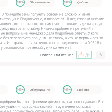
Обслуживание
Удобство
100%
100%
0. В принципе займ получить совсем не сложно. У меня
истрация в Подмосковье, и возраст от 18 лет, справки никакие
 напоминают постоянно, что вам нужно выплатить деньги, надо
сумму возврата по займу. Никаких проблем и претензий к
ные вопросы мне менеджер дала подробные ответы. У кого
е без перерасчета процентных ставок, а кто не первый раз, то
усы. И штрафы есть, за непогашение задолженности 0,054% от
у расплатился, претензий у них ко мне нет.
3
Полезен ли отзыв?
Да
Обслуживание
Удобство
100%
100%
 одобрили быстро, оформили документы, паспорт подавала. Все
без утайки и подводных камней, чему я очень осталась
ьше не допущу такой ситуации. Потому что, берешь то чужие, а