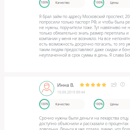
Качество
Цены
100%
100%
Я брал займ по адресу Московский проспект, 2
попросили только паспорт РФ, и чтобы была рег
не нужны, поручители тоже. Тут навязчиво не
только обязательно знать размер переплаты и 
компании у меня не возникло. На все непонят
есть возможность досрочно погасить, то это уж
таким людям предоставляют даже скидки и бон
неуплаченной в срок суммы в день. Я слава Бог
Инна В.
10.09.2019 09:44
Качество
Цены
100%
100%
Срочно нужны были деньги на лекарства отцу,
доступно объяснили и рассказали о процентах 
довольна. Деньги я уже отдала, думаю, что бол