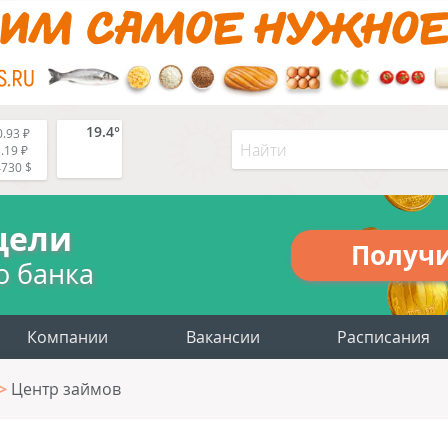
19.4°
.93 ₽
.19 ₽
4730 $
цели
Получ
о банка
Компании
Вакансии
Расписания
Центр займов