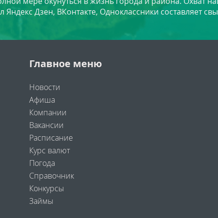
лной мере окунуться в жизнь города и района. Охват на
л Яндекс Дзен, ВКонтакте, Одноклассники составляет свы
Главное меню
Новости
Афиша
Компании
Вакансии
Расписание
Курс валют
Погода
Справочник
Конкурсы
Займы