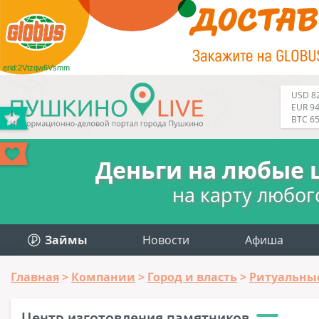
erid:2Vtzqw6Vsmm
USD 82
EUR 94
BTC 6
Деньги на любые 
на карту любог
Займы
Новости
Афиша
Главная
Компании
Город и власть
Ритуальные
Центр изготовления памятников