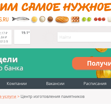
19.1°
.17 ₽
.84 ₽
5013 $
цели
Получ
о банка
Компании
Вакансии
Расписания
 услуги
Центр изготовления памятников