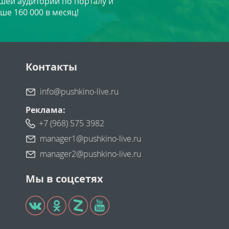
шей аудитории по порталу и
ше 160 000 в месяц!
Контакты
info@pushkino-live.ru
Реклама:
+7 (968) 575 3982
manager1@pushkino-live.ru
manager2@pushkino-live.ru
Мы в соцсетях