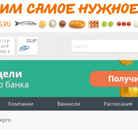
22.0°
.17 ₽
.84 ₽
5092 $
цели
Получ
о банка
Компании
Вакансии
Расписания
нерго