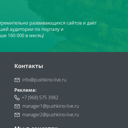
стремительно развивающихся сайтов и даёт
шей аудитории по порталу и
ше 160 000 в месяц!
Контакты
info@pushkino-live.ru
Реклама:
+7 (968) 575 3982
manager1@pushkino-live.ru
manager2@pushkino-live.ru