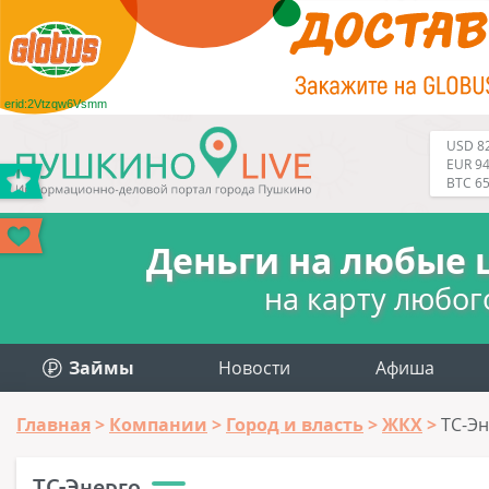
erid:2Vtzqw6Vsmm
USD 82
EUR 94
BTC 6
Деньги на любые 
на карту любог
Займы
Новости
Афиша
Главная
Компании
Город и власть
ЖКХ
ТС-Э
ТС-Энерго