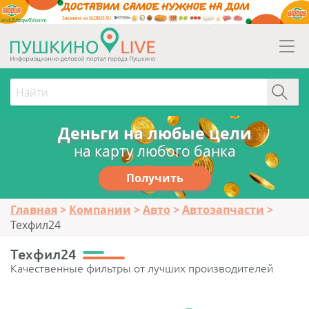
erid:2Vtzqw6Vsmm
Деньги на любые цели
на карту любого банка
Получить
Главная
Компании
Авто
Автозапчасти
Техфил24
Техфил24
Качественные фильтры от лучших производителей