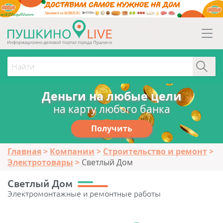
erid:2Vtzqw6Vsmm
Деньги на любые цели
на карту любого банка
Получить
Главная
Компании
Строительство и ремонт
Электротовары
Светлый Дом
Светлый Дом
Электромонтажные и ремонтные работы