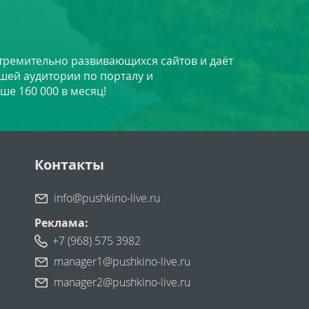
стремительно развивающихся сайтов и даёт
шей аудитории по порталу и
ше 160 000 в месяц!
Контакты
info@pushkino-live.ru
Реклама:
+7 (968) 575 3982
manager1@pushkino-live.ru
manager2@pushkino-live.ru