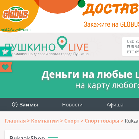
erid:2Vtzqw6Vsmm
USD 82
EUR 94
BTC 6
Деньги на любые 
на карту любог
Займы
Новости
Афиша
Главная
Компании
Спорт
Спорттовары
Rukza
RukzakShop