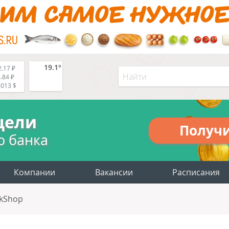
19.1°
.17 ₽
.84 ₽
5013 $
цели
Получ
о банка
Компании
Вакансии
Расписания
kShop