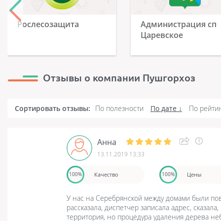
Рослесозащита
Администрация сп
Царевское
Отзывы о компании Пушгорхоз
Сортировать отзывы:
По полезности
По дате
По рейти
Анна
13.11.2019 13:33
Качество
Цены
100%
100%
У нас на Серебрянской между домами были пов
рассказала, диспетчер записала адрес, сказала
территория, но процедура удаления дерева не