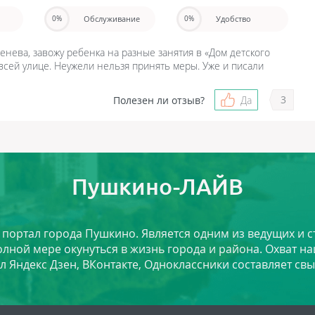
Обслуживание
Удобство
0%
0%
генева, завожу ребенка на разные занятия в «Дом детского
всей улице. Неужели нельзя принять меры. Уже и писали
3
Полезен ли отзыв?
Да
Пушкино-ЛАЙВ
й портал города Пушкино. Является одним из ведущих и 
лной мере окунуться в жизнь города и района. Охват на
л Яндекс Дзен, ВКонтакте, Одноклассники составляет свы