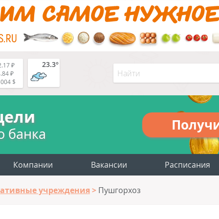
23.3°
.17 ₽
.84 ₽
5004 $
цели
Получ
о банка
Компании
Вакансии
Расписания
ативные учреждения
Пушгорхоз