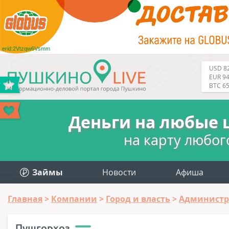
erid:2Vtzqw6Vsmm
USD 82
EUR 94
BTC 6
Деньги на любые 
на карту любог
Займы
Новости
Афиша
Главная
Компании
Город и власть
Администр
Пушгорхоз