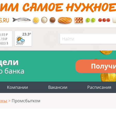
23.3°
.93 ₽
.19 ₽
4603 $
цели
Получ
о банка
Компании
Вакансии
Расписания
ины
Промсбытком