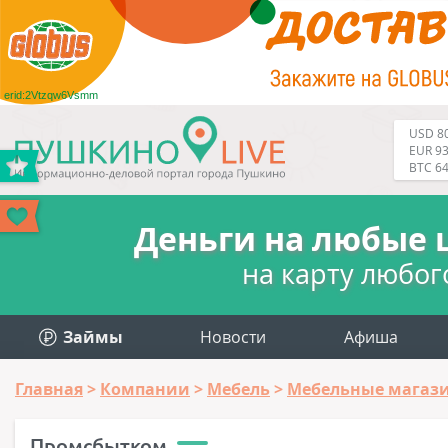
erid:2Vtzqw6Vsmm
USD 80
EUR 93
BTC 6
Деньги на любые 
на карту любог
Займы
Новости
Афиша
Главная
Компании
Мебель
Мебельные магаз
Промсбытком