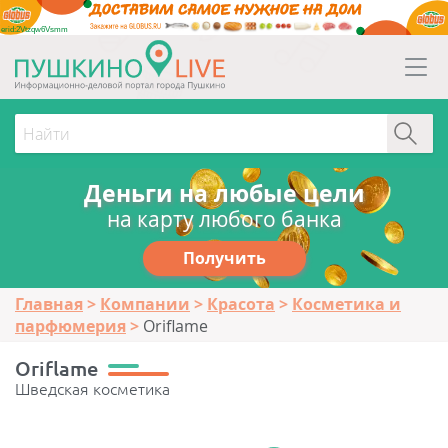
erid:2Vtzqw6Vsmm
Деньги на любые цели
на карту любого банка
Получить
Главная
Компании
Красота
Косметика и
парфюмерия
Oriflame
Oriflame
Шведская косметика