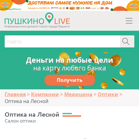
erid:2Vtzqw6Vsmm
Деньги на любые цели
на карту любого банка
Получить
Главная
Компании
Медицина
Оптики
Оптика на Лесной
Оптика на Лесной
Салон оптики