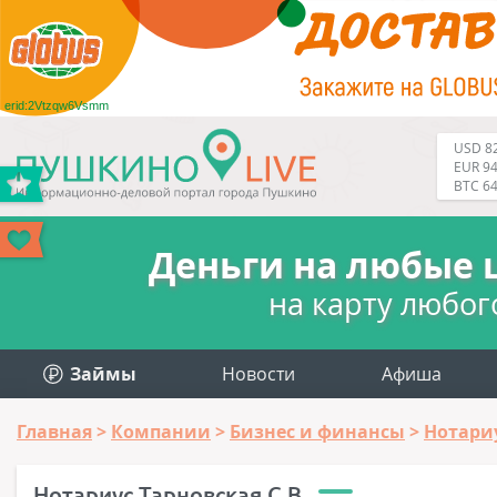
erid:2Vtzqw6Vsmm
USD 82
EUR 94
BTC 6
Деньги на любые 
на карту любог
Займы
Новости
Афиша
Главная
Компании
Бизнес и финансы
Нотари
Нотариус Тарновская С.В.