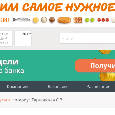
20.6°
.17 ₽
.84 ₽
4920 $
цели
Получ
о банка
Компании
Вакансии
Расписания
усы
Нотариус Тарновская С.В.