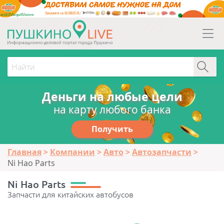
erid:2Vtzqw6Vsmm
Деньги на любые цели
на карту любого банка
Получить
Главная
Компании
Авто
Автозапчасти
Ni Hao Parts
Ni Hao Parts
Запчасти для китайских автобусов