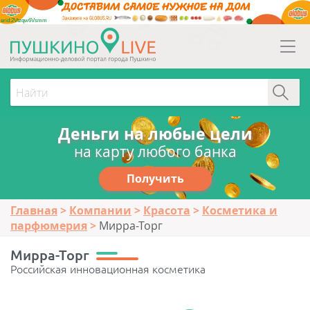
erid:2Vtzqw6Vsmm
Деньги на любые цели
на карту любого банка
Получить
Главная
Компании
Красота
Косметика и
парфюмерия
Мирра-Торг
Мирра-Торг
Российская инновационная косметика