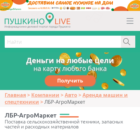
erid:2Vtzqw6Vsmm
Деньги на любые цели
на карту любого банка
Получить
Главная
Компании
Авто
Аренда машин и
спецтехники
ЛБР-АгроМаркет
ЛБР-АгроМаркет
Поставка сельскохозяйственной техники, запасных
частей и расходных материалов