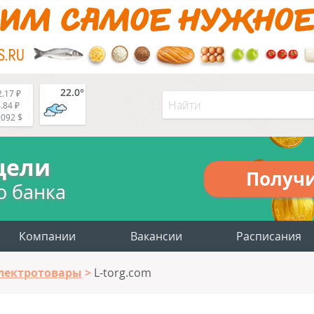
22.0°
.17 ₽
.84 ₽
5092 $
цели
Получ
о банка
Компании
Вакансии
Расписания
лектротовары
L-torg.com