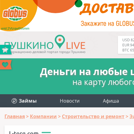
erid:2Vtzqw6Vsmm
USD 82
EUR 94
BTC 6
Деньги на любые 
на карту любог
Займы
Новости
Афиша
Главная
Компании
Строительство и ремонт
Э
L-torg.com