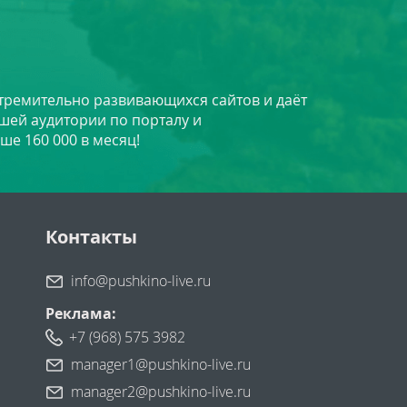
стремительно развивающихся сайтов и даёт
шей аудитории по порталу и
ше 160 000 в месяц!
Контакты
info@pushkino-live.ru
Реклама:
+7 (968) 575 3982
manager1@pushkino-live.ru
manager2@pushkino-live.ru