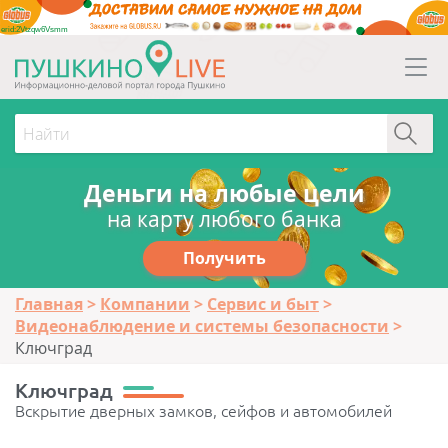
erid:2Vtzqw6Vsmm
Деньги на любые цели
на карту любого банка
Получить
Главная
Компании
Сервис и быт
Видеонаблюдение и системы безопасности
Ключград
Ключград
Вскрытие дверных замков, сейфов и автомобилей