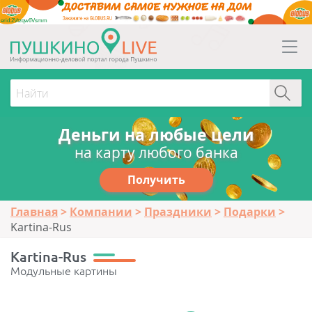
erid:2Vtzqw6Vsmm
Деньги на любые цели
на карту любого банка
Получить
Главная
Компании
Праздники
Подарки
Kartina-Rus
Kartina-Rus
Модульные картины