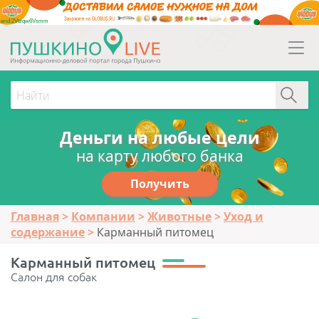
erid:2Vtzqw6Vsmm
Деньги на любые цели
на карту любого банка
Получить
Главная
Компании
Животные
Уход и
содержание
Карманный питомец
Карманный питомец
Салон для собак