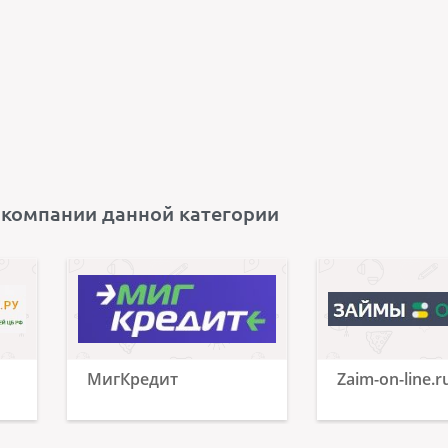
 компании данной категории
МигКредит
Zaim-on-line.r