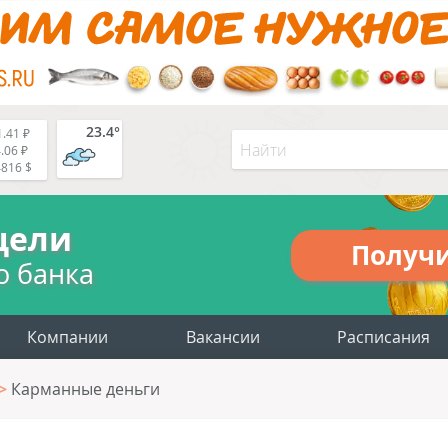
23.4°
.41 ₽
.06 ₽
4816 $
цели
Получ
о банка
Компании
Вакансии
Расписания
Карманные деньги