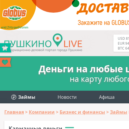
erid:2Vtzqw6Vsmm
USD 81
EUR 94
BTC 6
Деньги на любые 
на карту любог
Займы
Новости
Афиша
Главная
Компании
Бизнес и финансы
Займы
Карманные деньги