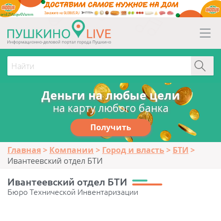
erid:2Vtzqw6Vsmm
Деньги на любые цели
на карту любого банка
Получить
Главная
Компании
Город и власть
БТИ
Ивантеевский отдел БТИ
Ивантеевский отдел БТИ
Бюро Технической Инвентаризации