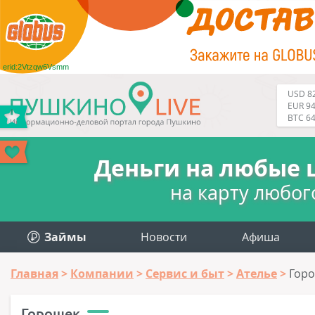
erid:2Vtzqw6Vsmm
USD 82
EUR 94
BTC 6
Деньги на любые 
на карту любог
Займы
Новости
Афиша
Главная
Компании
Сервис и быт
Ателье
Гор
Горошек