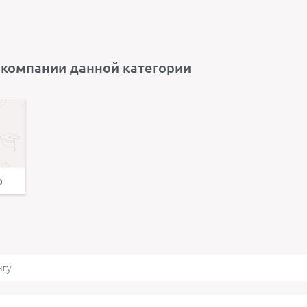
 компании данной категории
о
нгу