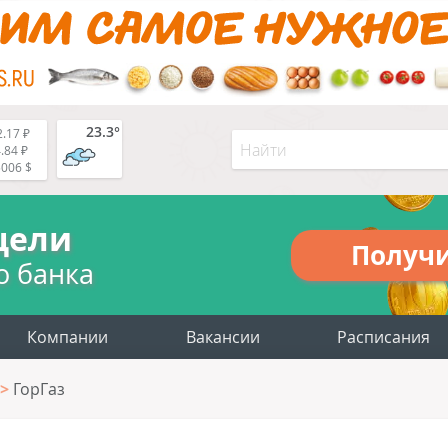
23.3°
.17 ₽
.84 ₽
5006 $
цели
Получ
о банка
Компании
Вакансии
Расписания
ГорГаз