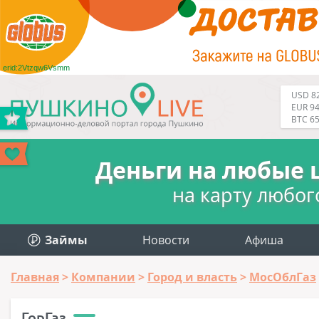
erid:2Vtzqw6Vsmm
USD 82
EUR 94
BTC 6
Деньги на любые 
на карту любог
Займы
Новости
Афиша
Главная
Компании
Город и власть
МосОблГаз
ГорГаз