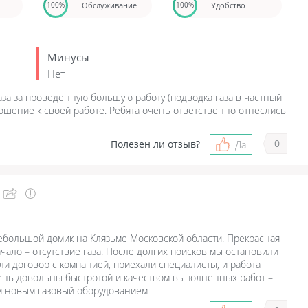
Обслуживание
Удобство
100%
100%
Минусы
Нет
аза за проведенную большую работу (подводка газа в частный
ошение к своей работе. Ребята очень ответственно отнеслись
0
Полезен ли отзыв?
Да
ебольшой домик на Клязьме Московской области. Прекрасная
ало – отсутствие газа. После долгих поисков мы остановили
ли договор с компанией, приехали специалисты, и работа
чень довольны быстротой и качеством выполненных работ –
м новым газовый оборудованием