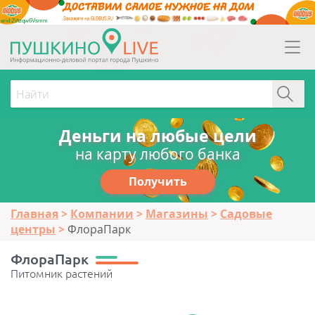
erid:2Vtzqw6Vsmm
Деньги на любые цели
на карту любого банка
Получить
Главная
Компании
Магазины
Садовые
центры
ФлораПарк
ФлораПарк
Питомник растений