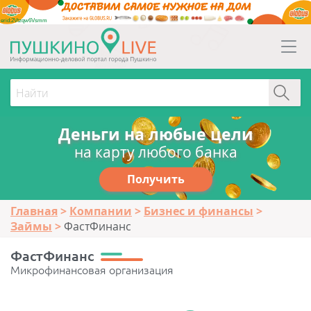
erid:2Vtzqw6Vsmm
Деньги на любые цели
на карту любого банка
Получить
Главная
Компании
Бизнес и финансы
Займы
ФастФинанс
ФастФинанс
Микрофинансовая организация