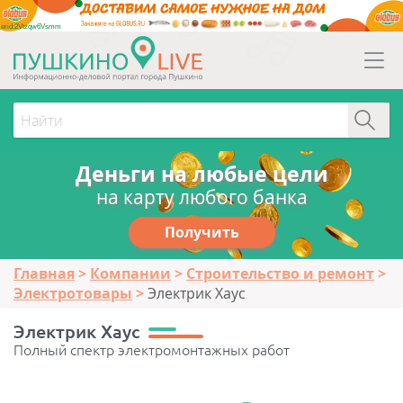
erid:2Vtzqw6Vsmm
Деньги на любые цели
на карту любого банка
Получить
Главная
Компании
Строительство и ремонт
Электротовары
Электрик Хаус
Электрик Хаус
Полный спектр электромонтажных работ