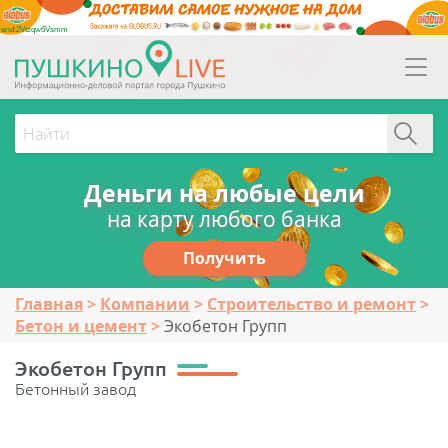
erid:2Vtzqw6Vsmm
Деньги на любые цели
на карту любого банка
Получить
Главная
Компании
Строительство и ремонт
Бетон и цемент
Экобетон Групп
Экобетон Групп
Бетонный завод