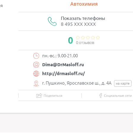
Автохимия
ия
Показать телефоны
8 495 XXX XXXX
0
0 отзывов
пн.-вс.: 9.00-21.00
Dima@DrMasloff.ru
http://drmasloff.ru/
г. Пушкино, Ярославское ш., д. 4А
на карте
Поделиться
Социальные сети