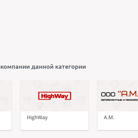
 компании данной категории
HighWay
А.М.