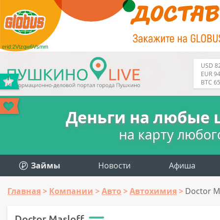
erid:2Vtzqw6Vsmm
USD 82
EUR 94
BTC 6
Деньги на любые 
на карту любог
Займы
Новости
Афиша
Главная
Компании
Авто
Автохимия
Doctor M
Doctor Masloff