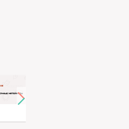
Country
Xado