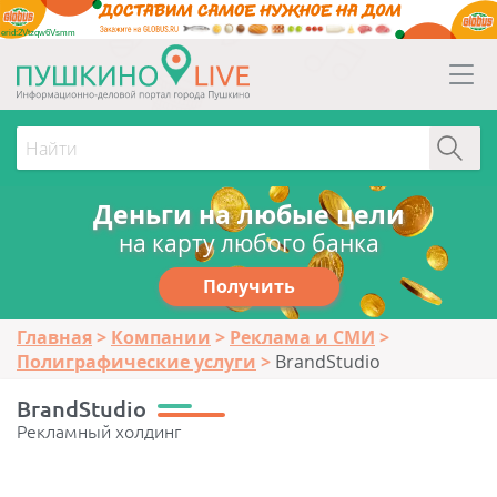
erid:2Vtzqw6Vsmm
Деньги на любые цели
на карту любого банка
Получить
Главная
Компании
Реклама и СМИ
Полиграфические услуги
BrandStudio
BrandStudio
Рекламный холдинг