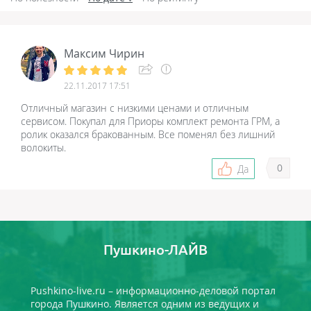
Максим Чирин
22.11.2017 17:51
Отличный магазин с низкими ценами и отличным
сервисом. Покупал для Приоры комплект ремонта ГРМ, а
ролик оказался бракованным. Все поменял без лишний
волокиты.
0
Да
Пушкино-ЛАЙВ
Pushkino-live.ru – информационно-деловой портал
города Пушкино. Является одним из ведущих и