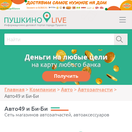
erid:2Vtzqw6Vsmm
Деньги на любые цели
на карту любого банка
Получить
Главная
Компании
Авто
Автозапчасти
Авто49 и Би-Би
Авто49 и Би-Би
Сеть магазинов автозапчастей, автоаксессуаров