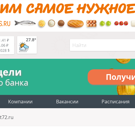
27.8°
.41 ₽
.06 ₽
5028 $
цели
Получ
о банка
Компании
Вакансии
Расписания
t72.ru