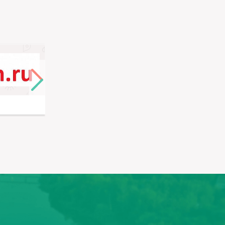
Emex
Ё-Парт