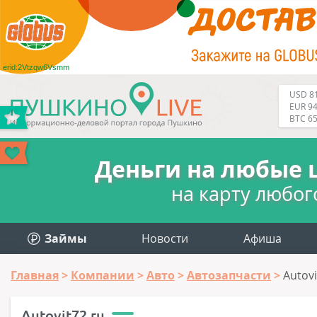
erid:2Vtzqw6Vsmm
USD 81
EUR 94
BTC 6
Деньги на любые 
на карту любог
Займы
Новости
Афиша
Главная
Компании
Авто
Автозапчасти
Autovi
Autovit72.ru