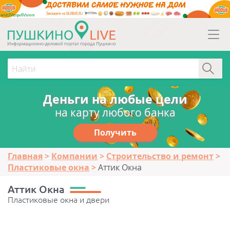
erid:2Vtzqw6Vsmm
Деньги на любые цели
на карту любого банка
Получить
Главная
Компании
Строительство и ремонт
Пластиковые окна
Аттик Окна
Аттик Окна
Пластиковые окна и двери