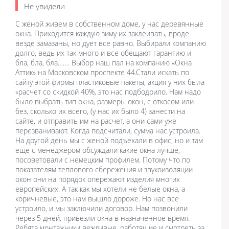
Не увидели
С женой живем в собственном доме, у нас деревянные
окна. Приходится каждую зиму их заклеивать, вроде
везде замазаны, но дует все равно. Выбирали компанию
долго, ведь их так много и все обещают гарантию и
бла, бла, бла……. Выбор наш пал на компанию «Окна
Аттик» на Московском проспекте 44.Стали искать по
сайту этой фирмы пластиковые пакеты, акция у них была
«расчет со скидкой 40%, это нас подбодрило. Нам надо
было выбрать тип окна, размеры окон, с откосом или
без, сколько их всего, (у нас их было 4) занести на
сайте, и отправить им на расчет, а они сами уже
перезванивают. Когда подсчитали, сумма нас устроила.
На другой день мы с женой подъехали в офис, но и там
еще с менеджером обсуждали какие окна лучше,
посоветовали с немецким профилем. Потому что по
показателям теплового сбережения и звукоизоляции
окон они на порядок опережают изделия многих
европейских. А так как мы хотели не белые окна, а
коричневые, это нам вышло дороже. Но нас все
устроило, и мы заключили договор. Нам позвонили
через 5 дней, привезли окна в назначенное время.
Ребята монтажники вежливые, работящие и смотреть за