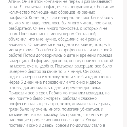
Аттик». Они в этой компании не первый раз заказывают
окна . Я подъехал в офис, очень понравился, с большим
количество полноценных образцов из разных
профилей. Конечно, я сам наверно не смог бы выбрать
то, что мне надо, пришлось бы много читать, про окна,
разбираться. Очень много тонкостей, о которых я не
знал. Пообщавшись с менеджером Светланой,
объяснил, что мне нужно, обсудили с ней разные
варианты. Остановились на одном варианте, который
меня устроил. Спасибо ей за профессионализм в своей
работе! Потом договорились о дате и времени приезда
замерщика. Я оформил договор, оплату произвел картой
на месте, очень удобно. Подъехал замерщик, все было
измерено быстро за какие-то 5-7 минут. Он сказал,
отдаст замеры на изготовку окон и что б я ждал звонка.
Через 6 дней мне перезвонили что окно и дверь
готовы, договорились о дне и времени доставки.
Привезли все в срок. Ребята монтажники молодцы, на
них приятно было смотреть, работали слажено,
профессионально, быстро, четко, ломали старые рамы,
грязи было ну очень много, помогали убираться, и
таскали мешки на помойку. Так приятно, что есть ещё
настоящие профессионалы своего дела! Когда
поставили окно и дверь, совсем по-другому стало в