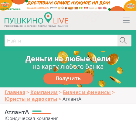
erid:2Vtzqw6Vsmm
Деньги на любые цели
на карту любого банка
Получить
Главная
Компании
Бизнес и финансы
Юристы и адвокаты
АтлантА
АтлантА
Юридическая компания