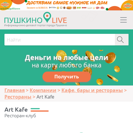
erid:2Vtzqw6Vsmm
Деньги на любые цели
на карту любого банка
Получить
Главная
Компании
Кафе, бары и рестораны
Рестораны
Art Kafe
Art Kafe
Ресторан-клуб