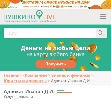
erid:2Vtzqw6Vsmm
Деньги на любые цели
на карту любого банка
Получить
Главная
Компании
Бизнес и финансы
Юристы и адвокаты
Адвокат Иванов Д.И.
Адвокат Иванов Д.И.
Услуги адвоката