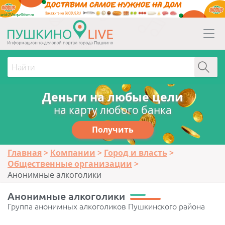
erid:2Vtzqw6Vsmm
Деньги на любые цели
на карту любого банка
Получить
Главная
Компании
Город и власть
Общественные организации
Анонимные алкоголики
Анонимные алкоголики
Группа анонимных алкоголиков Пушкинского района