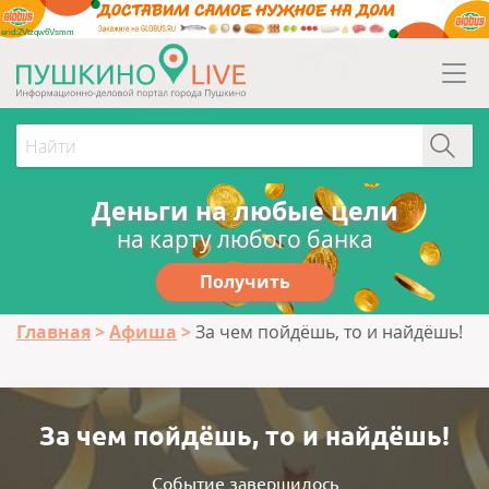
erid:2Vtzqw6Vsmm
Деньги на любые цели
на карту любого банка
Получить
Главная
Афиша
За чем пойдёшь, то и найдёшь!
За чем пойдёшь, то и найдёшь!
Событие завершилось