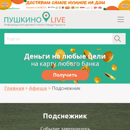
erid:2Vtzqw6Vsmm
Деньги на любые цели
на карту любого банка
Получить
Главная
Афиша
Подснежник
Подснежник
Событие завершилось