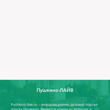
Пушкино-ЛАЙВ
Pushkino-live.ru – информационно-деловой портал
города Пушкино. Является одним из ведущих и