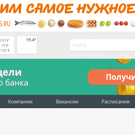
19.4°
.93 ₽
.19 ₽
4730 $
цели
Получ
о банка
Компании
Вакансии
Расписания