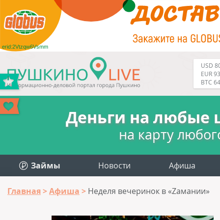
erid:2Vtzqw6Vsmm
USD 80
EUR 93
BTC 6
Деньги на любые 
на карту любог
Займы
Новости
Афиша
Главная
Афиша
Неделя вечеринок в «Zамании»