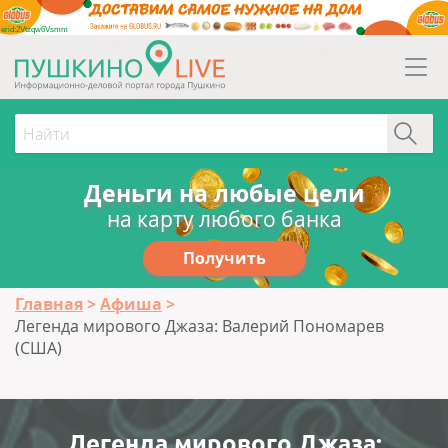
erid:2Vtzqw6Vsmm
Деньги на любые цели
на карту любого банка
Получить
Главная
Афиша
Легенда мирового Джаза: Валерий Пономарев
(США)
Легенда мирового Джаза: